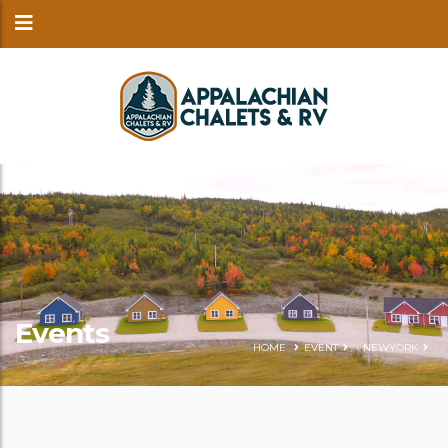
Events
HOME
EVENT
-
NEWYORK